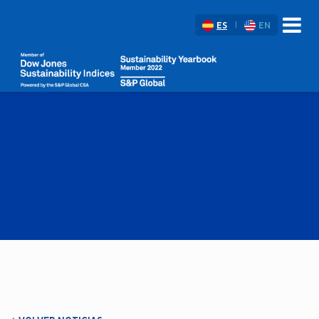
ES
EN