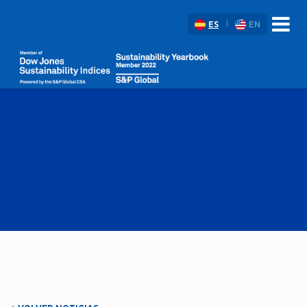
ES
EN