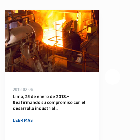
2018-02-06
20
Lima, 25 de enero de 2018.-
Co
Reafirmando su compromiso con el
de
desarrollo industrial...
ca
Ma
LEER MÁS
LE