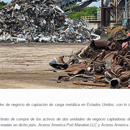
des de negocio de captación de carga metálica en Estados Unidos, con lo 
trato de compra de los activos de dos unidades de negocio captadoras de
s creadas en dicho país, Aceros America Port Manatee LLC y Aceros America 