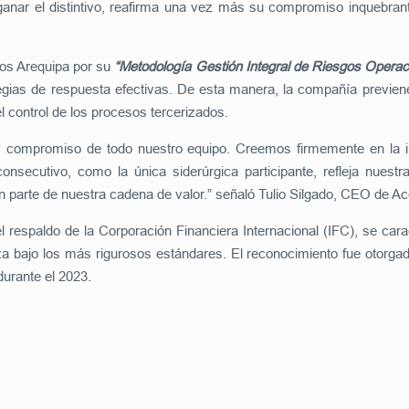
 ganar el distintivo, reafirma una vez más su compromiso inquebra
eros Arequipa por su
“Metodología Gestión Integral de Riesgos Operac
tegias de respuesta efectivas. De esta manera, la compañía previene
 control de los procesos tercerizados.
 y compromiso de todo nuestro equipo. Creemos firmemente en la in
onsecutivo, como la única siderúrgica participante, refleja nuest
en parte de nuestra cadena de valor.” señaló Tulio Silgado, CEO de A
l respaldo de la Corporación Financiera Internacional (IFC), se cara
a bajo los más rigurosos estándares. El reconocimiento fue otorg
durante el 2023.