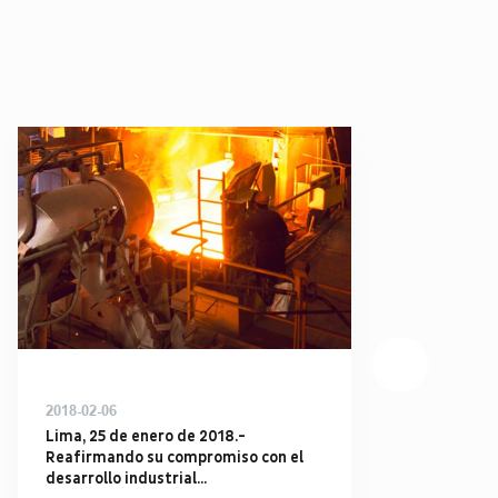
2018-02-06
20
Lima, 25 de enero de 2018.-
Co
Reafirmando su compromiso con el
de
desarrollo industrial...
ca