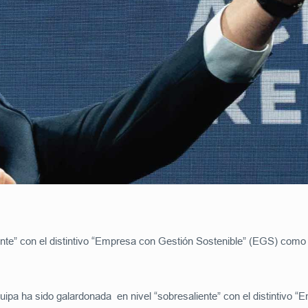
te” con el distintivo “Empresa con Gestión Sostenible” (EGS) como la 
ipa ha sido galardonada en nivel “sobresaliente” con el distintivo 